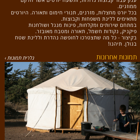
ענק עבור קבוצות גדולות, ותשעה יורטים אשר חלקם
ממוזגים.
בכל יורט מחצלות, מזרנים, תנורי חימום ותאורה. היורטים
מתאימים ללינת משפחות וקבוצות.
במתחם שירותים ומקלחות, פינות מנגל ושולחנות
פיקניק, נקודות חשמל, תאורה ומטבח מאובזר.
בקיצור - כל מה שתצטרכו לחופשה נהדרת וללינת שטח
בגולן. תיהנו!
תמונות אחרונות
גלרית תמונות ›